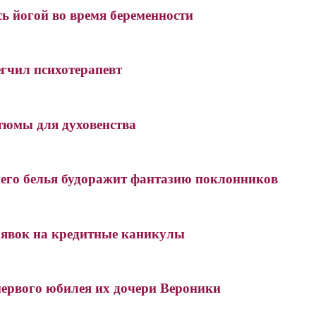
сь йогой во время беременности
гчил психотерапевт
юмы для духовенства
него белья будоражит фантазию поклонников
аявок на кредитные каникулы
первого юбилея их дочери Вероники