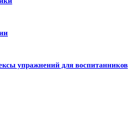
ники
сии
лексы упражнений для воспитанников