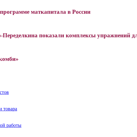
 программе маткапитала в России
о-Переделкина показали комплексы упражнений д
«комби»
стов
и товара
кой работы