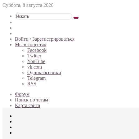
Суббота, 8 августа 2026
Искать
Switch
skin
Sidebar
Случайная
статья
Войти / Зарегистрироваться
Мы в соцсетях
Facebook
Twitter
YouTube
vk.com
Одноклассники
Telegram
RSS
Форум
Поиск по тегам
Карта сайта
Меню
Искать
Switch
skin
Войти