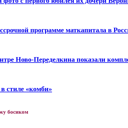
 фото с первого юбилея их дочери Веро
ессрочной программе маткапитала в Рос
ентре Ново-Переделкина показали комп
в стиле «комби»
джу босиком