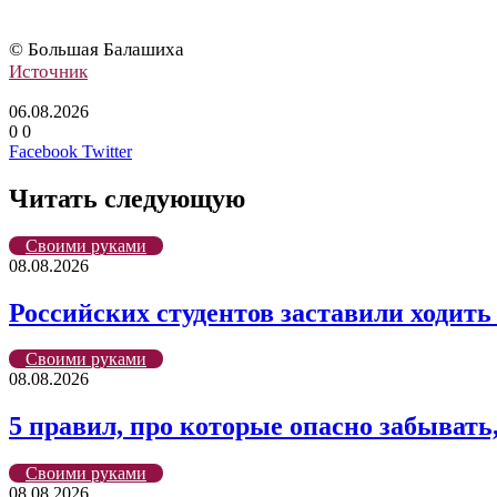
© Большая Балашиха
Источник
06.08.2026
0
0
LinkedIn
Tumblr
Reddit
Вконтакте
Одноклассники
Skype
Messenger
Messenger
WhatsApp
Telegram
Viber
Line
Поделиться
Печатать
Facebook
Twitter
через
электронную
Читать следующую
почту
Своими руками
08.08.2026
Российских студентов заставили ходить
Своими руками
08.08.2026
5 правил, про которые опасно забывать
Своими руками
08.08.2026