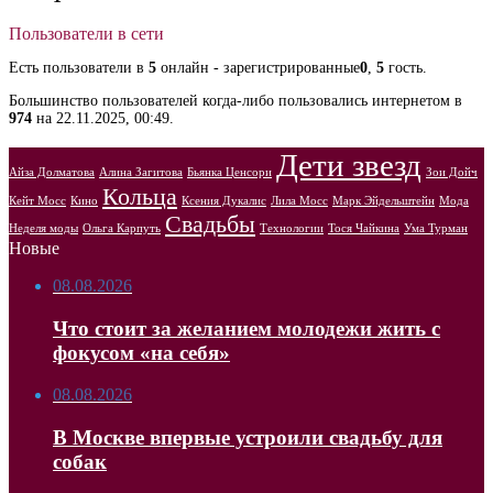
Пользователи в сети
Есть пользователи в
5
онлайн - зарегистрированные
0
,
5
гость.
Большинство пользователей когда-либо пользовались интернетом в
974
на 22.11.2025, 00:49.
Дети звезд
Айза Долматова
Алина Загитова
Бьянка Ценсори
Зои Дойч
Кольца
Кейт Мосс
Кино
Ксения Дукалис
Лила Мосс
Марк Эйдельштейн
Мода
Свадьбы
Неделя моды
Ольга Карпуть
Технологии
Тося Чайкина
Ума Турман
Новые
08.08.2026
Что стоит за желанием молодежи жить с
фокусом «на себя»
08.08.2026
В Москве впервые устроили свадьбу для
собак