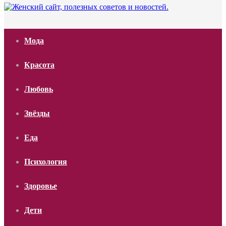
Мода
Красота
Любовь
Звёзды
Еда
Психология
Здоровье
Дети