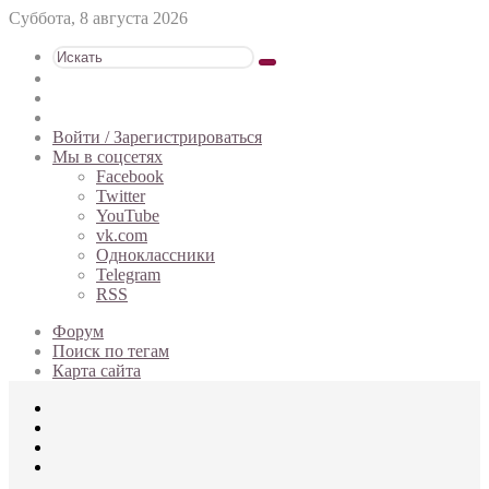
Суббота, 8 августа 2026
Искать
Switch
skin
Sidebar
Случайная
статья
Войти / Зарегистрироваться
Мы в соцсетях
Facebook
Twitter
YouTube
vk.com
Одноклассники
Telegram
RSS
Форум
Поиск по тегам
Карта сайта
Меню
Искать
Switch
skin
Войти